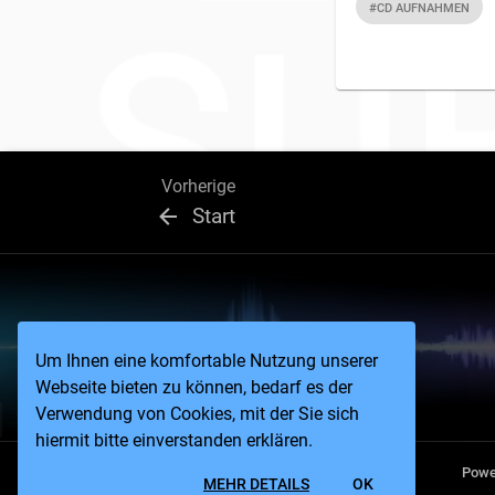
#CD AUFNAHMEN
Vorherige
Start
Um Ihnen eine komfortable Nutzung unserer
Webseite bieten zu können, bedarf es der
Verwendung von Cookies, mit der Sie sich
hiermit bitte einverstanden erklären.
Powe
MEHR DETAILS
OK