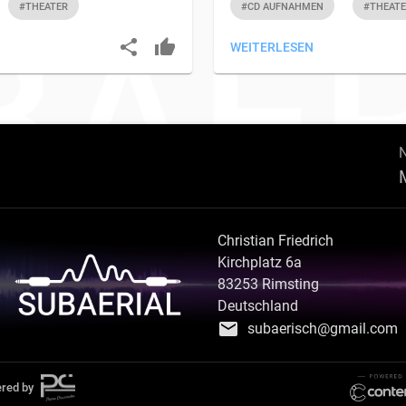
#THEATER
#CD AUFNAHMEN
#THEAT
WEITERLESEN
Christian Friedrich
Kirchplatz 6a
83253
Rimsting
Deutschland
subaerisch@gmail.com
red by