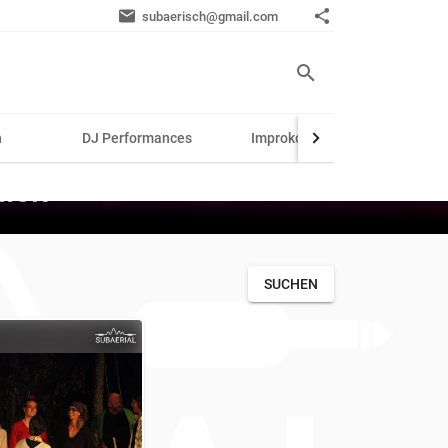
subaerisch@gmail.com
n
DJ Performances
Improkonzerte
Th
lick
SUCHEN