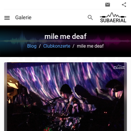
Galerie
mile me deaf
Blog
/
Clubkonzerte
/
mile me deaf